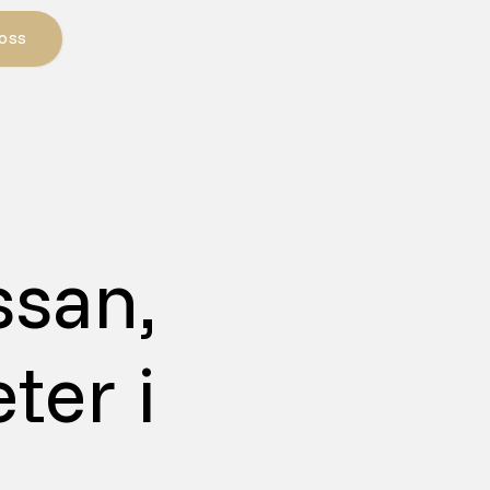
 OSS
san,
ter i