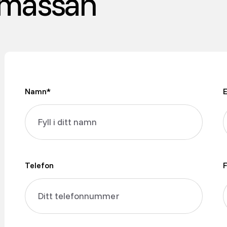
smässan
Namn*
Telefon