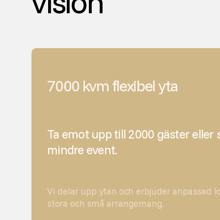
vision
7000 kvm flexibel yta
Ta emot upp till 2000 gäster eller
mindre event.
Vi delar upp ytan och erbjuder anpassad lo
stora och små arrangemang.