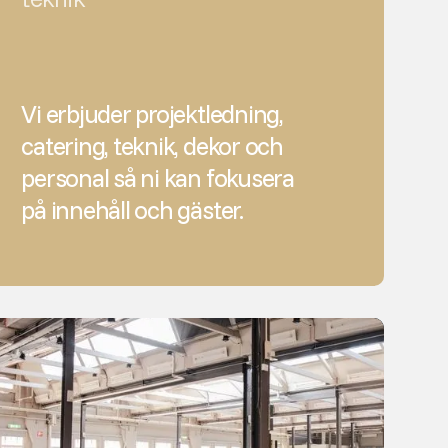
Vi erbjuder projektledning,
catering, teknik, dekor och
personal så ni kan fokusera
på innehåll och gäster.