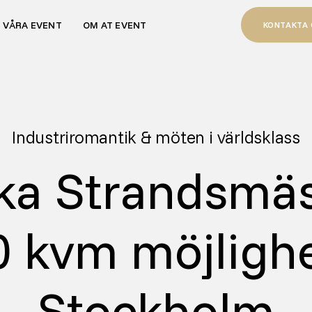
VÅRA EVENT
OM AT EVENT
KONTAKTA
Industriromantik & möten i världsklass
ka Strandsmäs
 kvm möjlighe
Stockholm