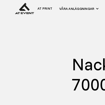
AT PRINT
VÅRA ANLÄGGNINGAR
Nac
7000