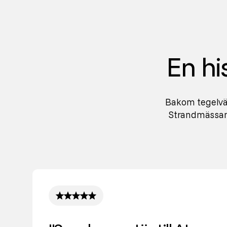
En hi
Bakom tegelväg
Strandmässan 