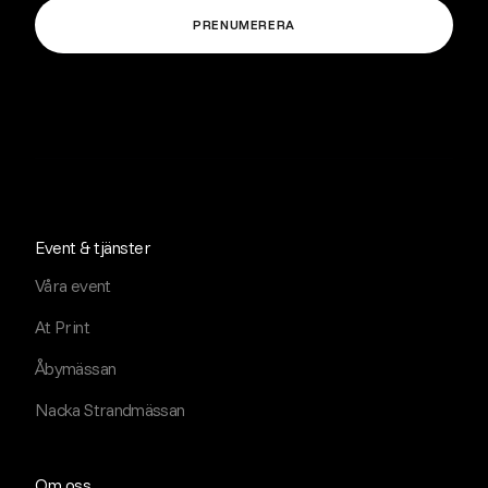
Event & tjänster
Våra event
At Print
Åbymässan
Nacka Strandmässan
Om oss