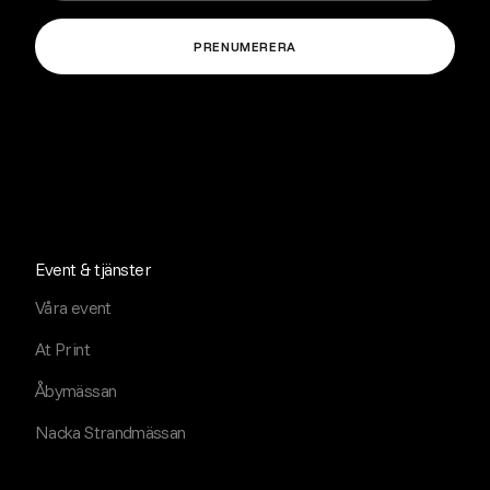
Event & tjänster
Våra event
At Print
Åbymässan
Nacka Strandmässan